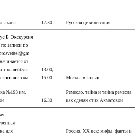
лгакова
17.30
Русская цивилизация
ус Б. Экскурсия
 по записи по
prosvetitel@gm
 начинается от
и троллейбуса
13.00,
рского вокзала
15.00
Москва в кольце
ка №193 им.
Ремесло, тайна и тайна ремесла:
ой
16.30
как сделан стих Ахматовой
ая
твенная
ка для
Россия, XX век: мифы, факты и