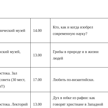
Кто, как и когда изобрел
нический музей
14.00
современную науку?
ский музей,
Грибы в природе и в жизни
13.00
людей
стока. Зал
овета (30 мест,
17.00
Любить по-византийски.
!!)
Дух в юбке из рафии: как
стока. Лекторий
13.00
говорят христиане в Западной