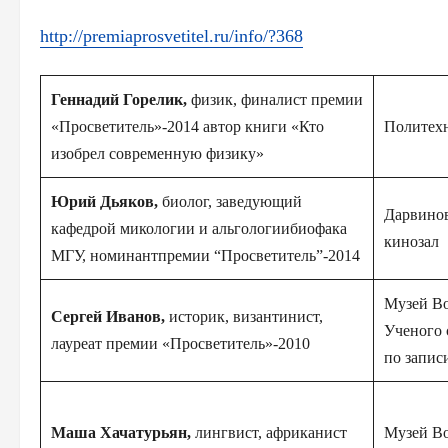
http://premiapro
svetitel.ru/info
/?368
Геннадий Горелик,
физик, финалист премии
«Просветитель»-2
014 автор книги «Кто
Политех
изобрел современную физику»
Юрий Дьяков,
биолог, заведующий
Дарвинов
кафедрой
микологии и альгологиибиофак
а
кинозал
МГУ, номинантпремии “Просветитель”-2
014
Музей Во
Сергей Иванов,
историк, византинист,
Ученого с
лауреат премии «Просветитель»-2
010
по записи
Маша Хачатурьян,
лингвист, африканист
Музей Во