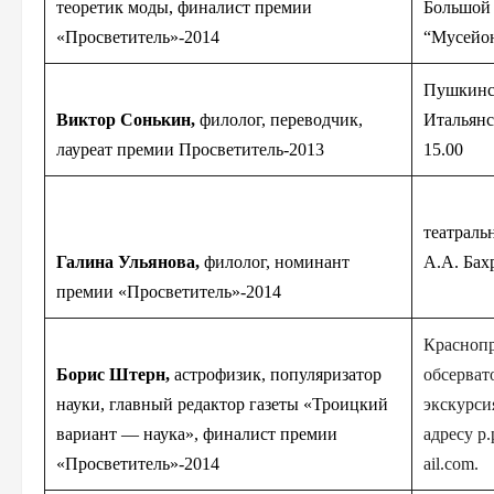
теоретик моды, финалист премии
Большой
«Просветитель»-2
014
“Мусейо
Пушкинс
Виктор Сонькин,
филолог, переводчик,
Итальянс
лауреат премии Просветитель-201
3
15.00
театраль
Галина Ульянова,
филолог, номинант
А.А. Ба
премии «Просветитель»-2
014
Краснопр
Борис Штерн,
астрофизик, популяризатор
обсерват
науки, главный редактор газеты «Троицкий
экскурси
вариант — наука», финалист премии
адресу p.
«Просветитель»-2
014
ail.com.