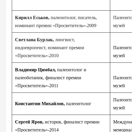
Кирилл Еськов,
палеонтолог, писатель,
Палеонто
номинант премии «Просветитель»-2
009
музей
Cветлана Бурлак,
лингвист,
индоевропеист, номинант премии
Палеонто
«Просветитель»-2
010
музей
Владимир Цимбал,
палеонтолог и
палеоботаник, финалист премии
Палеонто
«Просветитель»-2
011
музей
Палеонто
Константин Михайлов,
палеонтолог
музей
Сергей Яров,
историк, финалист премии
Междуна
«Просветитель»-2
014
мемориа