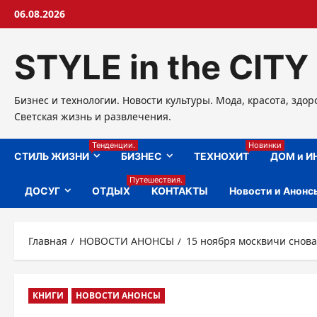
Перейти
06.08.2026
к
содержимому
STYLE in the CITY
Бизнес и технологии. Новости культуры. Мода, красота, здор
Светская жизнь и развлечения.
Тенденции.
Новинки
СТИЛЬ ЖИЗНИ
БИЗНЕС
ТЕХНОХИТ
ДОМ и И
Путешествия.
ДОСУГ
ОТДЫХ
КОНТАКТЫ
Новости и Анонс
Главная
НОВОСТИ АНОНСЫ
15 ноября москвичи снова
КНИГИ
НОВОСТИ АНОНСЫ