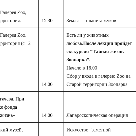
 Галерея Zoo,
ерритория.
15.30
Земля — планета жуков
 Галерея Zoo,
Есть ли у животных
ерритория (с 12
любовь.
После лекции пройдет
экскурсия “Тайная жизнь
Зоопарка”.
Начало в 16.00
Сбор у входа в галерею Zoo на
14.00
Старой территории Зоопарка
гачева. При
е фонда
 жизнь»
14.00
Лапароскопическа
я операция
кий музей,
Искусство “заметной