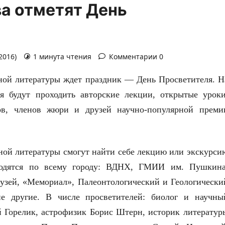
ва отметят День
2016)
1 минута чтения
Комментарии 0
но
й литературы ждет праздник — День Просветителя. Н
я будут проходить авторские лекции, открытые уроки
ов, членов жюри и друзей научно-популярно
й преми
но
й литературы смогут найти себе лекцию или экскурси
ходятся по всему городу: ВДНХ, ГМИИ им. Пушкина
узей, «Мемориал», Палеонтологическ
ий и Геологически
ие другие. В числе просветителей: биолог и научны
й Горелик, астрофизик Борис Штерн, историк литератур