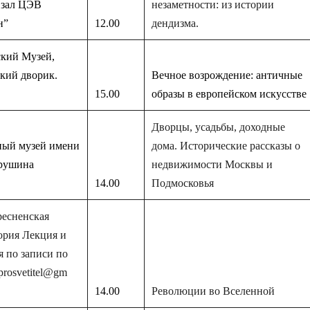
 зал ЦЭВ
незаметности: из истории
н”
12.00
дендизма.
кий Музей,
кий дворик.
Вечное возрождение: античные
15.00
образы в европейском искусстве
Дворцы, усадьбы, доходные
ный музей имени
дома. Исторические рассказы о
хрушина
недвижимости Москвы и
14.00
Подмосковья
есненска
я
ория Лекция и
я по записи по
prosvetitel@gm
14.00
Революции во Вселенной