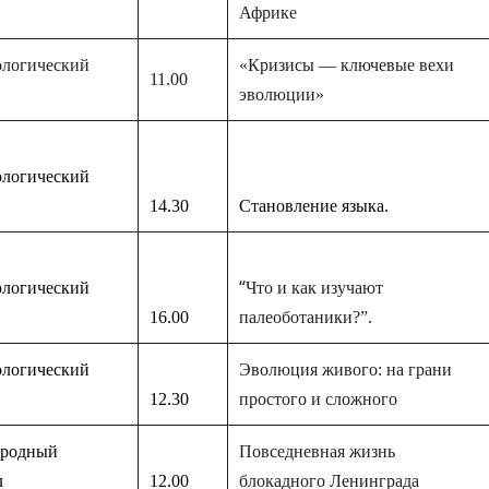
Африке
логическ
ий
«Кризисы — ключевые вехи
11.00
эволюции»
логическ
ий
14.30
Становление языка.
“
логическ
ий
Что и как изучают
16.00
палеоботаники?”.
логическ
ий
Эволюция живого: на грани
12.30
простого и сложного
родный
Повседневная жизнь
л
12.00
блокадного Ленинграда