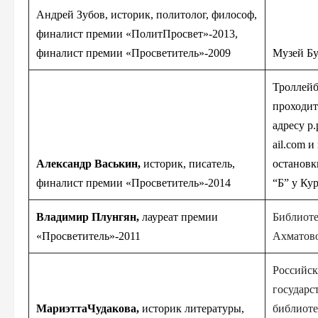
Андрей Зубов, историк, политолог, философ,
финалист премии «ПолитПросвет»-2
013,
финалист премии «Просветитель»-2
009
Музей Бу
Троллейб
проходит
адресу p.
ail.com и
Александр Васькин,
историк, писатель,
остановк
финалист премии «Просветитель»-2
014
“Б” у Ку
Владимир Плунгян,
лауреат премии
Библиоте
«Просветитель»-2
011
Ахматов
Российск
государс
МариэттаЧудакова
,
историк литературы,
библиоте