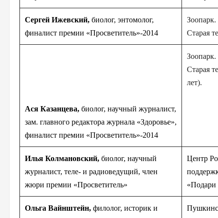
Сергей Ижевский,
биолог, энтомолог,
Зоопарк.
финалист премии «Просветитель»-2
014
Старая т
Зоопарк.
Старая т
лет).
Ася Казанцева,
биолог, научный журналист,
зам. главного редактора журнала «Здоровье»,
финалист премии «Просветитель»-2
014
Илья Колмановский,
биолог, научный
Центр Ро
журналист, теле- и радиоведущий, член
поддержк
жюри премии «Просветитель»
«Подари
Ольга Вайнштейн,
филолог, историк и
Пушкинс