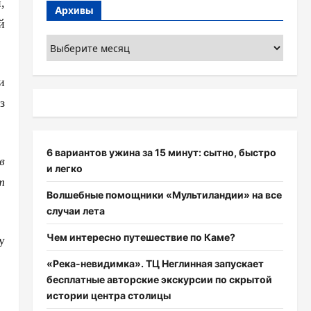
,
Архивы
й
Архивы
и
з
6 вариантов ужина за 15 минут: сытно, быстро
в
и легко
т
Волшебные помощники «Мультиландии» на все
случаи лета
Чем интересно путешествие по Каме?
у
«Река-невидимка». ТЦ Неглинная запускает
бесплатные авторские экскурсии по скрытой
истории центра столицы