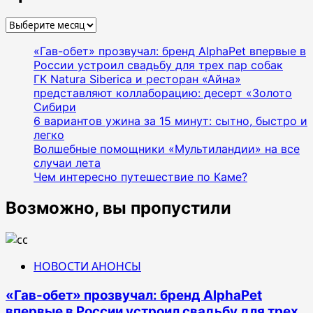
Архивы
«Гав-обет» прозвучал: бренд AlphaPet впервые в
России устроил свадьбу для трех пар собак
ГК Natura Siberica и ресторан «Айна»
представляют коллаборацию: десерт «Золото
Сибири
6 вариантов ужина за 15 минут: сытно, быстро и
легко
Волшебные помощники «Мультиландии» на все
случаи лета
Чем интересно путешествие по Каме?
Возможно, вы пропустили
НОВОСТИ АНОНСЫ
«Гав-обет» прозвучал: бренд AlphaPet
впервые в России устроил свадьбу для трех