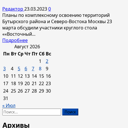
началась
Редактор
23.03.2023
0
подготовка
Планы по комплексному освоению территорий
Бутырского района и Северо-Востока Москвы 23
марта обсудили участники круглого стола
««Восточный...
Прочитать
Подробнее
больше
Август 2026
о
Пн
Вт
Ср
Чт
Пт
Сб
Вс
<strong>На
1
2
Северо-
3
4
5
6
7
8
9
Востоке
10
11
12
13
14
15
16
Москвы
17
18
19
20
21
22
23
появится
альтернатива
24
25
26
27
28
29
30
«Москва
31
Сити»</strong>
« Июл
Найти:
Архивы