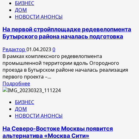
БИЗНЕС
Основатель
ДОМ
и
НОВОСТИ АНОНСЫ
владелец
компании
На первой стройплощадке редевелопмента
Upside
Бутырского района началась подготовка
Development
Алексей
Редактор
01.04.2023
0
Перлин
В рамках комплексного редевелопмента
на
промышленной территории вдоль Огородного
конференции
проезда в Бутырском районе началась реализация
«Недвижимость:
первого проекта –...
премьеры
Прочитать
Подробнее
сезона
больше
2023»
о
БИЗНЕС
На
ДОМ
первой
НОВОСТИ АНОНСЫ
стройплощадке
редевелопмента
На Северо-Востоке Москвы появится
Бутырского
альтернатива «Москва Сити»
района