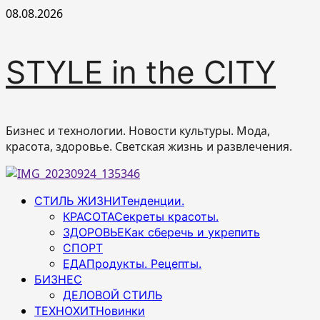
Перейти
08.08.2026
к
содержимому
STYLE in the CITY
Бизнес и технологии. Новости культуры. Мода,
красота, здоровье. Светская жизнь и развлечения.
Основное
СТИЛЬ ЖИЗНИ
Тенденции.
меню
КРАСОТА
Секреты красоты.
ЗДОРОВЬЕ
Как сберечь и укрепить
СПОРТ
ЕДА
Продукты. Рецепты.
БИЗНЕС
ДЕЛОВОЙ СТИЛЬ
ТЕХНОХИТ
Новинки