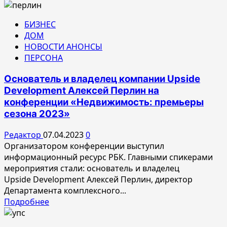
больше
о
БИЗНЕС
На
ДОМ
территории
НОВОСТИ АНОНСЫ
ЖК
ПЕРСОНА
Clementine
появился
Основатель и владелец компании Upside
тропический
Development Алексей Перлин на
«остров»
конференции «Недвижимость: премьеры
сезона 2023»
Редактор
07.04.2023
0
Организатором конференции выступил
информационный ресурс РБК. Главными спикерами
мероприятия стали: основатель и владелец
Upside Development Алексей Перлин, директор
Департамента комплексного...
Прочитать
Подробнее
больше
о