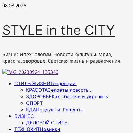
Перейти
08.08.2026
к
содержимому
STYLE in the CITY
Бизнес и технологии. Новости культуры. Мода,
красота, здоровье. Светская жизнь и развлечения.
Основное
СТИЛЬ ЖИЗНИ
Тенденции.
меню
КРАСОТА
Секреты красоты.
ЗДОРОВЬЕ
Как сберечь и укрепить
СПОРТ
ЕДА
Продукты. Рецепты.
БИЗНЕС
ДЕЛОВОЙ СТИЛЬ
ТЕХНОХИТ
Новинки