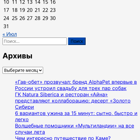
10
11
12
13
14
15
16
угощения
17
18
19
20
21
22
23
в
ресторанах
24
25
26
27
28
29
30
31
« Июл
Найти:
Архивы
Архивы
«Гав-обет» прозвучал: бренд AlphaPet впервые в
России устроил свадьбу для трех пар собак
ГК Natura Siberica и ресторан «Айна»
представляют коллаборацию: десерт «Золото
Сибири
6 вариантов ужина за 15 минут: сытно, быстро и
легко
Волшебные помощники «Мультиландии» на все
случаи лета
Чем интересно путешествие по Каме?