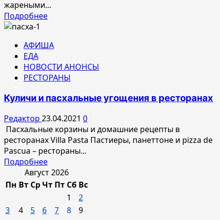
жареными...
Прочитать
Подробнее
больше
о
АФИША
Айва
ЕДА
и
НОВОСТИ АНОНСЫ
руккола:
РЕСТОРАНЫ
осень
между
Куличи и пасхальные угощения в ресторанах
Москвой
и
Редактор
23.04.2021
0
Миланом
Пасхальные корзины и домашние рецепты в
ресторанах Villa Pasta Пастиеры, панеттоне и pizza de
Pascua – рестораны...
Прочитать
Подробнее
больше
Август 2026
о
Пн
Вт
Ср
Чт
Пт
Сб
Вс
Куличи
1
2
и
3
4
5
6
7
8
9
пасхальные