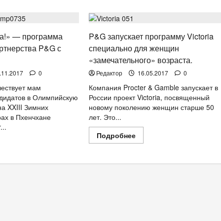
СТИЛЬ ЖИЗНИ
а!» — программа
P&G запускает программу Victoria
ртнерства P&G с
специально для женщин
«замечательного» возраста.
.11.2017
0
Редактор
16.05.2017
0
чествует мам
Компания Procter & Gamble запускает в
дидатов в Олимпийскую
России проект Victoria, посвященный
а XXIII Зимних
новому поколению женщин старше 50
ах в Пхенчхане
лет. Это...
..
Прочитать
Подробнее
больше
очитать
о
льше
P&G
запускает
пасибо,
программу
ма!»
Victoria
специально
ограмма
для
емирного
женщин
ртнерства
«замечательного»
&G
возраста.
К.