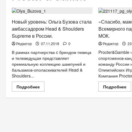
КРАСОТА
НОВОСТИ АНОНСЫ
СПОРТ
Новый уровень: Ольга Бузова стала
«Спасибо, мам
амбассадором Head & Shoulders
Всемирного па
Supreme в Росcии.
МОК.
Редактор
07.11.2018
0
Редактор
23
В рамках партнерства c брендом певица
Procter&Gamble 
и телеведущая представляет
спортсменов-кан
премиальную коллекцию шампуней и
команду России н
бальзамов-ополаскивателей Head &
Олимпийских Игр
Shoulders...
Компания Procter.
Прочитать
Пр
Подробнее
Подробнее
больше
бо
о
о
Новый
«С
уровень:
ма
Ольга
—
Бузова
пр
стала
Вс
амбассадором
па
Head
P
&
с
Shoulders
МО