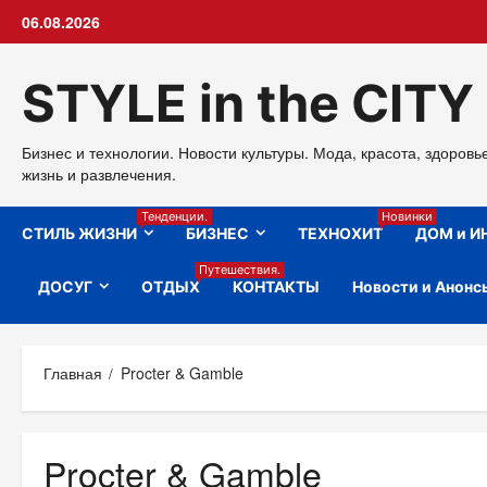
Перейти
06.08.2026
к
содержимому
STYLE in the CITY
Бизнес и технологии. Новости культуры. Мода, красота, здоровь
жизнь и развлечения.
Тенденции.
Новинки
СТИЛЬ ЖИЗНИ
БИЗНЕС
ТЕХНОХИТ
ДОМ и И
Путешествия.
ДОСУГ
ОТДЫХ
КОНТАКТЫ
Новости и Анонс
Главная
Procter & Gamble
Procter & Gamble
ЗДОРОВЬЕ