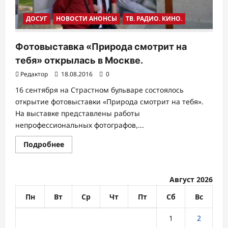
ДОСУГ
НОВОСТИ АНОНСЫ
ТВ. РАДИО. КИНО.
Фотовыставка «Природа смотрит на
тебя» открылась в Москве.
Редактор
18.08.2016
0
16 сентября на Страстном бульваре состоялось
открытие фотовыставки «Природа смотрит на тебя».
На выставке представлены работы
непрофессиональных фотографов,...
Прочитать
Подробнее
больше
о
Фотовыставка
«Природа
смотрит
Август 2026
на
тебя»
Пн
Вт
Ср
Чт
Пт
Сб
Вс
открылась
в
Москве.
1
2