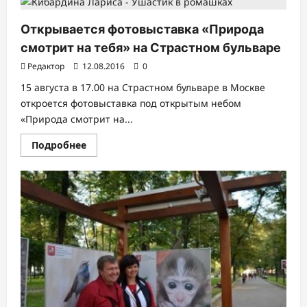
Открывается фотовыставка «Природа
смотрит на тебя» на Страстном бульваре
Редактор
12.08.2016
0
15 августа в 17.00 на Страстном бульваре в Москве
откроется фотовыставка под открытым небом
«Природа смотрит на...
Прочитать
Подробнее
больше
о
Открывается
фотовыставка
«Природа
смотрит
на
тебя»
на
Страстном
бульваре