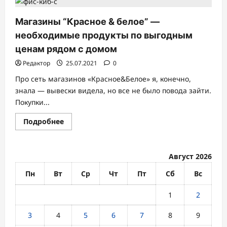
Магазины “Красное & белое” —
необходимые продукты по выгодным
ценам рядом с домом
Редактор
25.07.2021
0
Про сеть магазинов «Красное&Белое» я, конечно,
знала — вывески видела, но все не было повода зайти.
Покупки...
Прочитать
Подробнее
больше
о
Магазины
“Красное
&
Август 2026
белое”
—
Пн
Вт
Ср
Чт
Пт
Сб
Вс
необходимые
продукты
по
1
2
выгодным
ценам
рядом
3
4
5
6
7
8
9
с