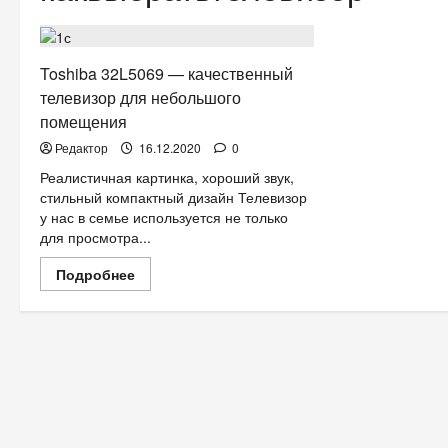
ТехноХит.
Toshiba 32L5069 — качественный
телевизор для небольшого
помещения
Редактор
16.12.2020
0
Реалистичная картинка, хороший звук,
стильный компактный дизайн Телевизор
у нас в семье используется не только
для просмотра...
Прочитать
Подробнее
больше
о
Toshiba
32L5069
—
качественный
телевизор
для
небольшого
помещения