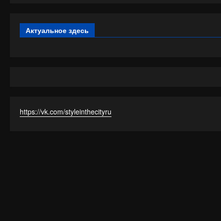
Актуальное здесь
https://vk.com/styleinthecityru