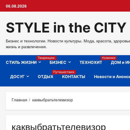
Перейти
06.08.2026
к
содержимому
STYLE in the CITY
Бизнес и технологии. Новости культуры. Мода, красота, здоровь
жизнь и развлечения.
Тенденции.
Новинки
СТИЛЬ ЖИЗНИ
БИЗНЕС
ТЕХНОХИТ
ДОМ и И
Путешествия.
ДОСУГ
ОТДЫХ
КОНТАКТЫ
Новости и Анонс
Главная
каквыбратьтелевизор
каквыбратьтелевизор
ДЕТИ
ДОМ
НОВОСТИ АНОНСЫ