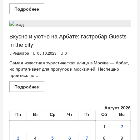
Прочитать
Подробнее
больше
РЕСТОРАНЫ
о
На
Арбате
—
рисовать!
Вкусно и уютно на Арбате: гастробар Guests
Мастер-
класс
in the city
по
рисованию
Редактор
05.10.2023
0
вином
в
Самая известная туристическая улица в Москве — Арбат,
Guests
но притягивает для прогулок и москвичей. Неспешно
in
the
пройтись по...
city
Прочитать
Подробнее
больше
о
Вкусно
и
Август 2026
уютно
на
Пн
Вт
Ср
Чт
Пт
Сб
Вс
Арбате:
гастробар
Guests
1
2
in
the
3
4
5
6
7
8
9
city