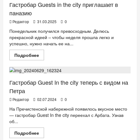
Гастробар Guests in the city приглашает в
паназию
Редактор
31.03.2025
0
Понедельник получился превосходным. Делюсь
прекрасной идеей – чтобы неделя прошла легко и
успешно, нужно начать ее на...
Прочитать
Подробнее
больше
РЕСТОРАНЫ
о
Гастробар
Guests
in
the
Гастробар Guest In the city теперь с видом на
city
приглашает
Петра
в
паназию
Редактор
02.07.2024
0
На Пречистенской набережной появилось вкусное место
— гастробар Guest In the city переехал с Арбата. Узнав
об...
Прочитать
Подробнее
больше
РЕСТОРАНЫ