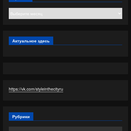
Архивы
Актуальное здесь
https://vk.com/styleinthecityru
Рубрики
Рубрики