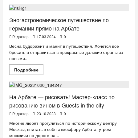
о
Гастробар
Guest
In
the
Эногастрономическое путешествие по
city
теперь
Германии прямо на Арбате
с
видом
Редактор
17.03.2024
0
на
Петра
Весна будоражит и манит в путешествия. Хочется все
бросить и отправиться в прекрасные далекие страны за
новыми...
Прочитать
Подробнее
больше
РЕСТОРАНЫ
о
Эногастрономическое
путешествие
по
Германии
На Арбате — рисовать! Мастер-класс по
прямо
на
рисованию вином в Guests in the city
Арбате
Редактор
23.10.2023
0
Многие любят прогуляться по историческому центру
Москвы, впитать в себя атмосферу Арбата: утром
москвичи по дороге на...