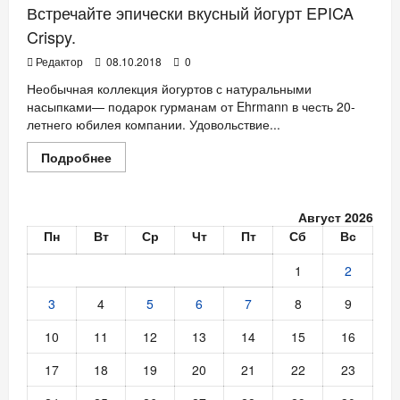
Встречайте эпически вкусный йогурт EPICA
Crispy.
Редактор
08.10.2018
0
Необычная коллекция йогуртов с натуральными
насыпками— подарок гурманам от Ehrmann в честь 20-
летнего юбилея компании. Удовольствие...
Прочитать
Подробнее
больше
о
Встречайте
эпически
Август 2026
вкусный
йогурт
Пн
Вт
Ср
Чт
Пт
Сб
Вс
EPICA
Crispy.
1
2
3
4
5
6
7
8
9
10
11
12
13
14
15
16
17
18
19
20
21
22
23