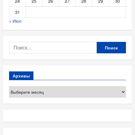
24
25
26
27
28
29
30
31
« Июл
Найти:
Архивы
Архивы