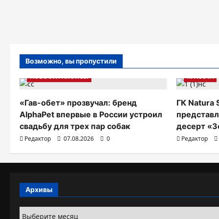
Возможно, вы пропустили
НОВОСТИ АНОНСЫ
КРАСОТА
«Гав-обет» прозвучал: бренд
ГК Natura 
AlphaPet впервые в России устроил
представл
свадьбу для трех пар собак
десерт «З
Редактор
07.08.2026
0
Редактор
Архивы
Архивы