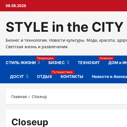
Перейти
08.08.2026
к
содержимому
STYLE in the CITY
Бизнес и технологии. Новости культуры. Мода, красота, здор
Светская жизнь и развлечения.
Тенденции.
Новинки
СТИЛЬ ЖИЗНИ
БИЗНЕС
ТЕХНОХИТ
ДОМ и И
Путешествия.
ДОСУГ
ОТДЫХ
КОНТАКТЫ
Новости и Анонс
Главная
Closeup
Closeup