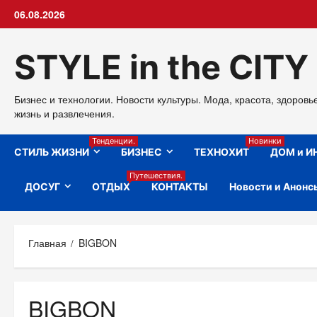
Перейти
06.08.2026
к
содержимому
STYLE in the CITY
Бизнес и технологии. Новости культуры. Мода, красота, здоровь
жизнь и развлечения.
Тенденции.
Новинки
СТИЛЬ ЖИЗНИ
БИЗНЕС
ТЕХНОХИТ
ДОМ и И
Путешествия.
ДОСУГ
ОТДЫХ
КОНТАКТЫ
Новости и Анонс
Главная
BIGBON
BIGBON