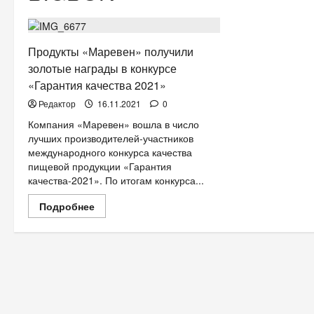
ЕДА
НОВОСТИ АНОНСЫ
Продукты «Маревен» получили
золотые награды в конкурсе
«Гарантия качества 2021»
Редактор
16.11.2021
0
Компания «Маревен» вошла в число
лучших производителей-участников
международного конкурса качества
пищевой продукции «Гарантия
качества-2021». По итогам конкурса...
Прочитать
Подробнее
больше
о
Продукты
«Маревен»
получили
золотые
награды
в
конкурсе
«Гарантия
качества