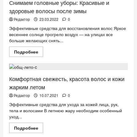
зимних
Снимаем головные уборы: Красивые и
холодов
здоровые волосы после зимы
Редактор
23.03.2022
0
Эффективные средства для восстановления волос Яркое
весеннее солнце прогрело воздух — на улицах все
больше желающих снять...
Прочитать
Подробнее
больше
КРАСОТА
НОВОСТИ АНОНСЫ
о
Снимаем
головные
уборы:
Красивые
Комфортная свежесть, красота волос и кожи
и
здоровые
жарким летом
волосы
после
Редактор
10.07.2021
0
зимы
Эффективные средства для ухода за кожей лица, рук,
тела и волосами В летнюю жару необходим особенный
уход...
Прочитать
Подробнее
больше
КРАСОТА
НОВОСТИ АНОНСЫ
о