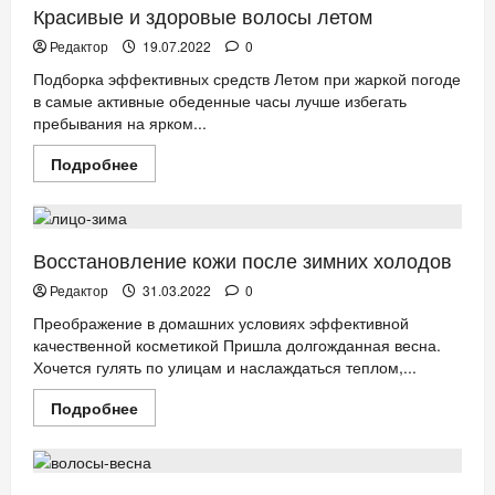
Красивые и здоровые волосы летом
Редактор
19.07.2022
0
Подборка эффективных средств Летом при жаркой погоде
в самые активные обеденные часы лучше избегать
пребывания на ярком...
Прочитать
Подробнее
больше
КРАСОТА
НОВОСТИ АНОНСЫ
о
Красивые
и
здоровые
волосы
Восстановление кожи после зимних холодов
летом
Редактор
31.03.2022
0
Преображение в домашних условиях эффективной
качественной косметикой Пришла долгожданная весна.
Хочется гулять по улицам и наслаждаться теплом,...
Прочитать
Подробнее
больше
КРАСОТА
НОВОСТИ АНОНСЫ
о
Восстановление
кожи
после