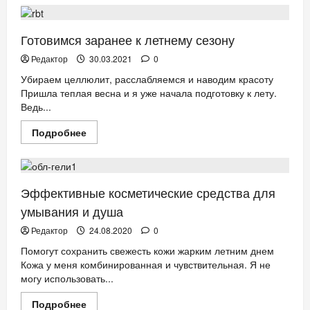
Комфортная
свежесть,
красота
волос
Готовимся заранее к летнему сезону
и
кожи
Редактор
30.03.2021
0
жарким
летом
Убираем целлюлит, расслабляемся и наводим красоту
Пришла теплая весна и я уже начала подготовку к лету.
Ведь...
Прочитать
Подробнее
больше
КРАСОТА
НОВОСТИ АНОНСЫ
о
Готовимся
заранее
к
летнему
Эффективные косметические средства для
сезону
умывания и душа
Редактор
24.08.2020
0
Помогут сохранить свежесть кожи жарким летним днем
Кожа у меня комбинированная и чувствительная. Я не
могу использовать...
Прочитать
Подробнее