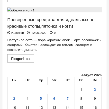
больше
КРАСОТА
НОВОСТИ АНОНСЫ
о
Эффективные
косметические
средства
для
Проверенные средства для идеальных ног:
умывания
и
красивые стопы,пяточки и ногти
душа
Редактор
12.06.2020
0
Наступило лето — пора коротких юбок, шорт, босоножек и
сандалий. Хочется наслаждаться теплом, солнцем и
позволить дышать...
Прочитать
Подробнее
больше
о
Проверенные
средства
Август 2026
для
идеальных
Пн
Вт
Ср
Чт
Пт
Сб
Вс
ног:
красивые
стопы,пяточки
1
2
и
ногти
3
4
5
6
7
8
9
10
11
12
13
14
15
16