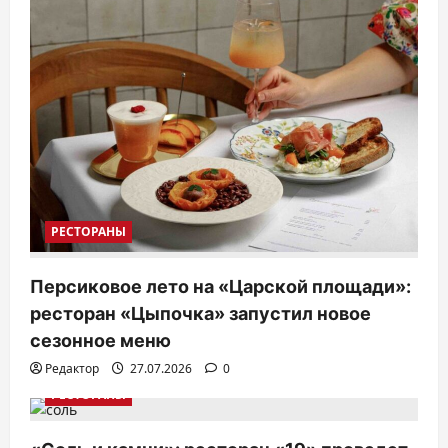
и
с
я
м
РЕСТОРАНЫ
Персиковое лето на «Царской площади»:
ресторан «Цыпочка» запустил новое
сезонное меню
Редактор
27.07.2026
0
РЕСТОРАНЫ