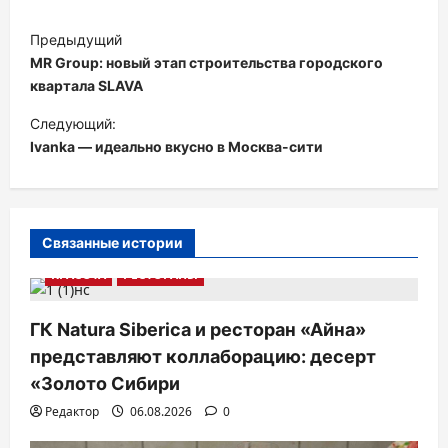
Н
Предыдущий
а
MR Group: новый этап строительства городского
в
квартала SLAVA
и
Следующий:
Ivanka — идеально вкусно в Москва-сити
г
а
ц
и
Связанные истории
я
КРАСОТА
РЕСТОРАНЫ
п
ГК Natura Siberica и ресторан «Айна»
о
представляют коллаборацию: десерт
з
«Золото Сибири
а
Редактор
06.08.2026
0
п