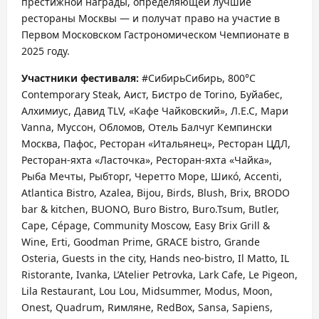
престижной награды, определяющей лучшие
рестораны Москвы — и получат право на участие в
Первом Московском Гастрономическом Чемпионате в
2025 году.
Участники фестиваля:
#СибирьСибирь, 800°С
Contemporary Steak, Аист, Бистро de Torino, Буйабес,
Алхимиус, Давид TLV, «Кафе Чайковский», Л.Е.С, Мари
Vanna, Муссон, Обломов, Отель Балчуг Кемпински
Москва, Пафос, Ресторан «Итальянец», Ресторан ЦДЛ,
Ресторан-яхта «Ласточка», Ресторан-яхта «Чайка»,
Рыба Мечты, Рыбторг, Черетто Море, Шикó, Accenti,
Atlantica Bistro, Azalea, Bijou, Birds, Blush, Brix, BRODO
bar & kitchen, BUONO, Buro Bistro, Buro.Tsum, Butler,
Cape, Cépage, Community Moscow, Easy Brix Grill &
Wine, Erti, Goodman Prime, GRACE bistro, Grande
Osteria, Guests in the city, Hands neo-bistro, Il Matto, IL
Ristorante, Ivanka, L’Atelier Petrovka, Lark Cafe, Le Pigeon,
Lila Restaurant, Lou Lou, Midsummer, Modus, Moon,
Onest, Quadrum, Rимляне, RedBox, Sansa, Sapiens,