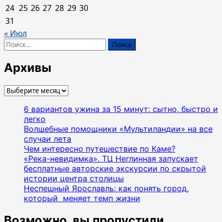
24
25
26
27
28
29
30
31
« Июл
Найти:
Архивы
Архивы
6 вариантов ужина за 15 минут: сытно, быстро и
легко
Волшебные помощники «Мультиландии» на все
случаи лета
Чем интересно путешествие по Каме?
«Река-невидимка». ТЦ Неглинная запускает
бесплатные авторские экскурсии по скрытой
истории центра столицы
Неспешный Ярославль: как понять город,
который меняет темп жизни
Возможно, вы пропустили