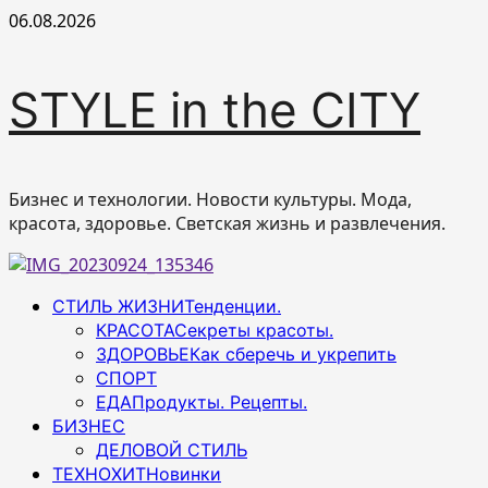
Перейти
06.08.2026
к
содержимому
STYLE in the CITY
Бизнес и технологии. Новости культуры. Мода,
красота, здоровье. Светская жизнь и развлечения.
Основное
СТИЛЬ ЖИЗНИ
Тенденции.
меню
КРАСОТА
Секреты красоты.
ЗДОРОВЬЕ
Как сберечь и укрепить
СПОРТ
ЕДА
Продукты. Рецепты.
БИЗНЕС
ДЕЛОВОЙ СТИЛЬ
ТЕХНОХИТ
Новинки