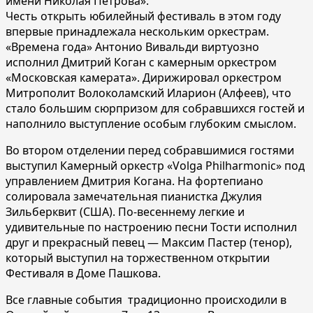
имени Николая Петрова».
Честь открыть юбилейный фестиваль в этом году
впервые принадлежала нескольким оркестрам.
«Времена года» Антонио Вивальди виртуозно
исполнил Дмитрий Коган с камерным оркестром
«Московская камерата». Дирижировал оркестром
Митрополит Волоколамский Иларион (Алфеев), что
стало большим сюрпризом для собравшихся гостей и
наполнило выступление особым глубоким смыслом.
Во втором отделении перед собравшимися гостями
выступил Камерный оркестр «Volga Philharmonic» под
управлением Дмитрия Когана. На фортепиано
солировала замечательная пианистка Джулия
Зильберквит (США). По-весеннему легкие и
удивительные по настроению песни Тости исполнил
друг и прекрасный певец — Максим Пастер (тенор),
который выступил на торжественном открытии
Фестиваля в Доме Пашкова.
Все главные события традиционно происходили в