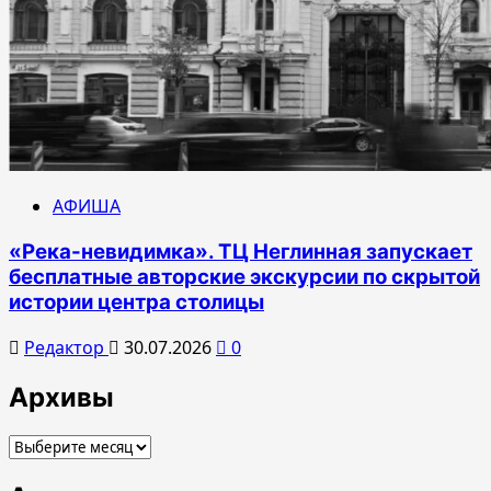
АФИША
«Река-невидимка». ТЦ Неглинная запускает
бесплатные авторские экскурсии по скрытой
истории центра столицы
Редактор
30.07.2026
0
Архивы
Архивы