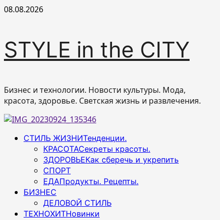
Перейти
08.08.2026
к
содержимому
STYLE in the CITY
Бизнес и технологии. Новости культуры. Мода,
красота, здоровье. Светская жизнь и развлечения.
Основное
СТИЛЬ ЖИЗНИ
Тенденции.
меню
КРАСОТА
Секреты красоты.
ЗДОРОВЬЕ
Как сберечь и укрепить
СПОРТ
ЕДА
Продукты. Рецепты.
БИЗНЕС
ДЕЛОВОЙ СТИЛЬ
ТЕХНОХИТ
Новинки