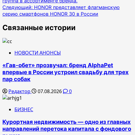
группа в ассортименте бренда.
по
Следующий:
HONOR представляет флагманскую
записям
серию смартфонов HONOR 30 в России
Связанные истории
НОВОСТИ АНОНСЫ
«Гав-обет» прозвучал: бренд AlphaPet
впервые в России устроил свадьбу для трех
пар собак
Редактор
07.08.2026
0
БИЗНЕС
Курортная недвижимость — одно из главных
направлений перетока капитала с фондового