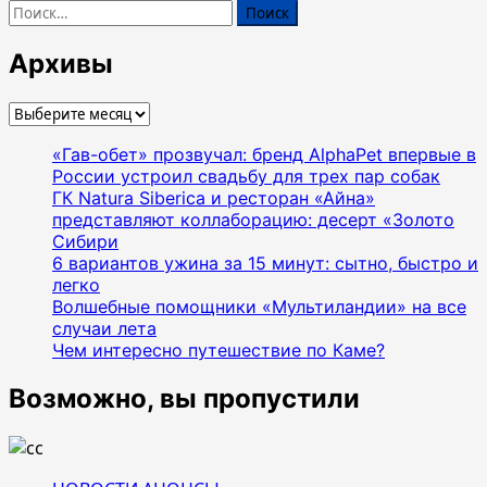
Найти:
Архивы
Архивы
«Гав-обет» прозвучал: бренд AlphaPet впервые в
России устроил свадьбу для трех пар собак
ГК Natura Siberica и ресторан «Айна»
представляют коллаборацию: десерт «Золото
Сибири
6 вариантов ужина за 15 минут: сытно, быстро и
легко
Волшебные помощники «Мультиландии» на все
случаи лета
Чем интересно путешествие по Каме?
Возможно, вы пропустили