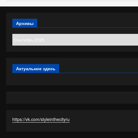
Архивы
Архивы
Актуальное здесь
https://vk.com/styleinthecityru