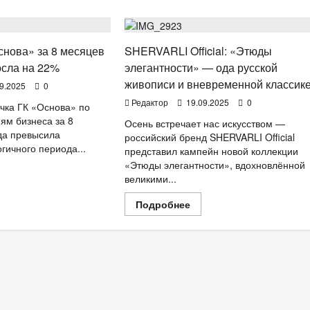
И
Мода
снова» за 8 месяцев
SHERVARLI Official: «Этюды
осла на 22%
элегантности» — ода русской
живописи и вневременной классике
9.2025
0
Редактор
19.09.2025
0
чка ГК «Основа» по
ям бизнеса за 8
Осень встречает нас искусством —
да превысила
российский бренд SHERVARLI Official
гичного периода...
представил кампейн новой коллекции
«Этюды элегантности», вдохновлённой
очитать
великими...
льше
ручка
Прочитать
Подробнее
больше
снова»
о
SHERVARLI
Official:
сяцев
«Этюды
25
элегантности»
да
—
росла
ода
русской
%
живописи