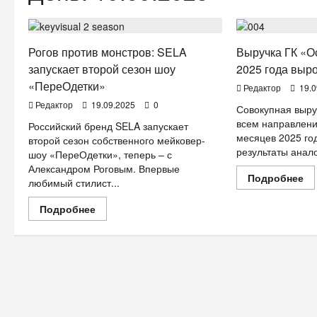
ДЕТИ
Мода
СТИЛЬ ЖИЗН
Рогов против монстров: SELA
Выручка ГК «О
запускает второй сезон шоу
2025 года выр
«ПереОдетки»
Редактор
19.0
Редактор
19.09.2025
0
Совокупная выру
всем направлени
Российский бренд SELA запускает
месяцев 2025 го
второй сезон собственного мейковер-
результаты анало
шоу «ПереОдетки», теперь – с
Александром Роговым. Впервые
Пр
Подробнее
любимый стилист...
бо
о
Вы
Прочитать
Подробнее
ГК
больше
«О
о
за
Рогов
8
против
ме
монстров:
20
SELA
го
запускает
вы
второй
на
сезон
22
шоу