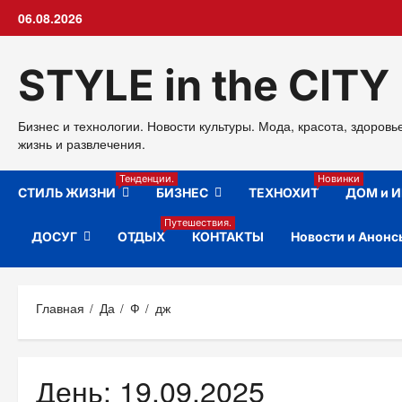
Перейти
06.08.2026
к
содержимому
STYLE in the CITY
Бизнес и технологии. Новости культуры. Мода, красота, здоровь
жизнь и развлечения.
Тенденции.
Новинки
СТИЛЬ ЖИЗНИ
БИЗНЕС
ТЕХНОХИТ
ДОМ и И
Путешествия.
ДОСУГ
ОТДЫХ
КОНТАКТЫ
Новости и Анонс
Главная
Да
Ф
дж
День:
19.09.2025