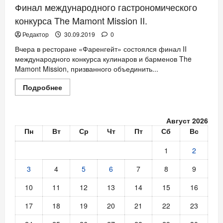
Финал международного гастрономического
конкурса The Mamont Mission II.
Редактор
30.09.2019
0
Вчера в ресторане «Фаренгейт» состоялся финал II
международного конкурса кулинаров и барменов The
Mamont Mission, призванного объединить...
Прочитать
Подробнее
больше
о
Финал
международного
Август 2026
гастрономического
конкурса
Пн
Вт
Ср
Чт
Пт
Сб
Вс
The
Mamont
Mission
1
2
II.
3
4
5
6
7
8
9
10
11
12
13
14
15
16
17
18
19
20
21
22
23