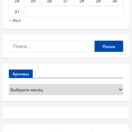
24
25
26
27
28
29
30
31
« Июл
Найти:
Архивы
Архивы