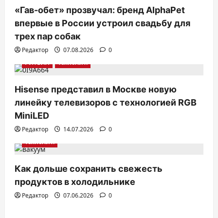
«Гав-обет» прозвучал: бренд AlphaPet
о
впервые в России устроил свадьбу для
з
трех пар собак
а
Редактор
07.08.2026
0
п
РИТЕЙЛ
ТехноХит.
и
с
Hisense представил в Москве новую
линейку телевизоров с технологией RGB
я
MiniLED
м
Редактор
14.07.2026
0
ТехноХит.
Как дольше сохранить свежесть
продуктов в холодильнике
Редактор
07.06.2026
0