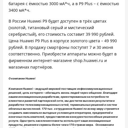
батарея с ёмкостью 3000 мА*ч, а в P9 Plus – с ёмкостью
3400 мА*ч.
В России Huawei P9 будет доступен в трёх цветах
(золотой, титановый серый и мистический
серебристый), его стоимость составит 39 990 рублей.
Цена Huawei P9 Plus в корпусе золотого цвета – 49 990
рублей. В продажу смартфоны поступят 7 и 30 июня
соответственно. Приобрести аппараты можно будет в
фирменном интернет-магазине shop.huawei.ru и
магазинах партнёров.
О компании Huawei
Компания Huawei – ведущий мировой поставщик инфокоммуникационных
решений, цель которого – обогащать жизнь людей через общение. Благодаря
нашим инновационным разработкам, ориентированным на потребности
клиентов и развитой партнерской сети, мы достигли высоких результатов в
разработке телекоммуникационных сетей, терминальных решений и систем
облачных вычислений. 170 тыс. сотрудников Huawei по всему миру стремятся
создавать максимально выгодные условия для операторов, предприятий и
конечных пользователей, предоставляя им конкурентоспособные решения и
услуги. Одна треть населения планеты использует наши инновационные
продукты, решения и сервисы более чем в 170 странах мира. Основанная в