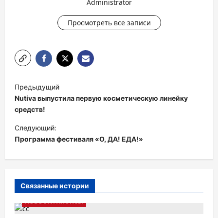
Administrator
Просмотреть все записи
Н
Предыдущий
а
Nutiva выпустила первую косметическую линейку
в
средств!
и
Следующий:
Программа фестиваля «О, ДА! ЕДА!»
г
а
ц
и
Связанные истории
я
НОВОСТИ АНОНСЫ
п