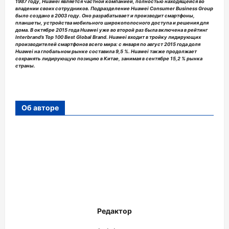
1987 году, Huawei является частной компанией, полностью находящейся во
владении своих сотрудников. Подразделение Huawei Consumer Business Group
было создано в 2003 году. Оно разрабатывает и производит смартфоны,
планшеты, устройства мобильного широкополосного доступа и решения для
дома. В октябре 2015 года Huawei уже во второй раз была включена в рейтинг
Interbrand’s Top 100 Best Global Brand. Huawei входит в тройку лидирующих
производителей смартфонов всего мира: с января по август 2015 года доля
Huawei на глобальном рынке составила 9,5 %. Huawei также продолжает
сохранять лидирующую позицию в Китае, занимая в сентябре 15,2 % рынка
страны.
Об авторе
Редактор